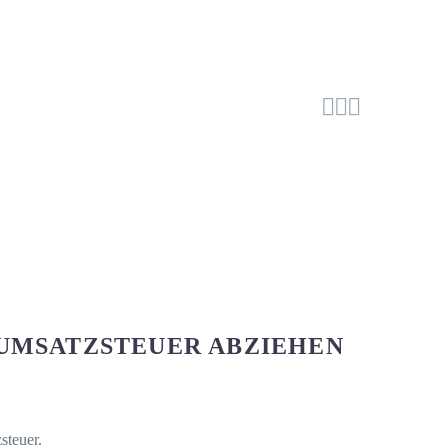



 UMSATZSTEUER ABZIEHEN
steuer.