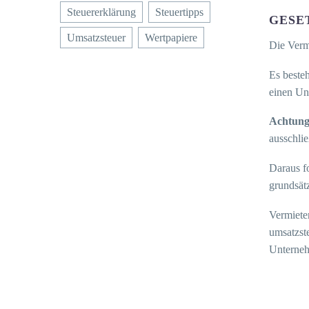
Steuererklärung
Steuertipps
GESE
Umsatzsteuer
Wertpapiere
Die Verm
Es besteh
einen Un
Achtun
ausschli
Daraus f
grundsätz
Vermiete
umsatzste
Unterneh