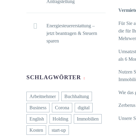
Antragstellung
Vermiete
Für Sie 
Energiesteuererstattung –
die für 
jetzt beantragen & Steuern
Mehrwer
sparen
Umsatzst
als 6 Mo
Nutzen S
SCHLAGWÖRTER
Immobili
Wie das 
Arbeitnehmer
Buchhaltung
Zerberus 
Business
Corona
digital
Unsere S
English
Holding
Immobilien
Kosten
start-up