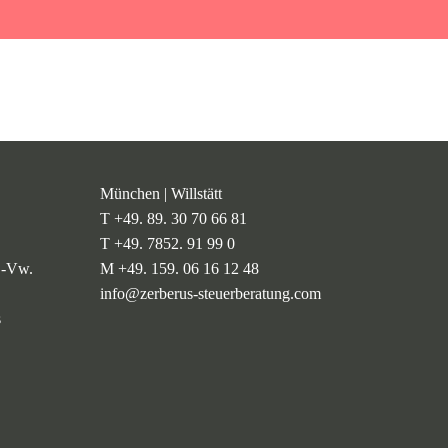
München | Willstätt
T +49. 89. 30 70 66 81
T +49. 7852. 91 99 0
l.-Vw.
M +49. 159. 06 16 12 48
info@zerberus-steuerberatung.com
s