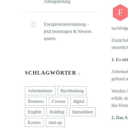
Antragstellung
F
Energiesteuererstattung –
nachfolg
jetzt beantragen & Steuern
sparen
Zunächst
steuerlic
1.
Es ste
Arbeitne
SCHLAGWÖRTER
geltend 
Arbeitnehmer
Buchhaltung
Werden A
erfüllt, 
Business
Corona
digital
das Home
English
Holding
Immobilien
2.
Das A
Kosten
start-up