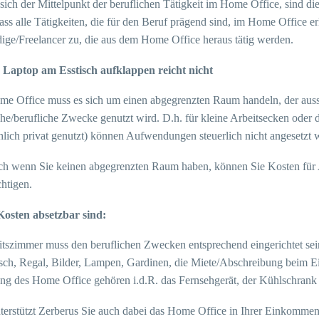
sich der Mittelpunkt der beruflichen Tätigkeit im Home Office, sind d
dass alle Tätigkeiten, die für den Beruf prägend sind, im Home Office erl
dige/Freelancer zu, die aus dem Home Office heraus tätig werden.
 Laptop am Esstisch aufklappen reicht nicht
e Office muss es sich um einen abgegrenzten Raum handeln, der ausschl
iche/berufliche Zwecke genutzt wird. D.h. für kleine Arbeitsecken oder
hlich privat genutzt) können Aufwendungen steuerlich nicht angesetzt 
ch wenn Sie keinen abgegrenzten Raum haben, können Sie Kosten für Ar
htigen.
osten absetzbar sind:
itszimmer muss den beruflichen Zwecken entsprechend eingerichtet sein
isch, Regal, Bilder, Lampen, Gardinen, die Miete/Abschreibung beim E
ung des Home Office gehören i.d.R. das Fernsehgerät, der Kühlschrank
terstützt Zerberus Sie auch dabei das Home Office in Ihrer Einkomme