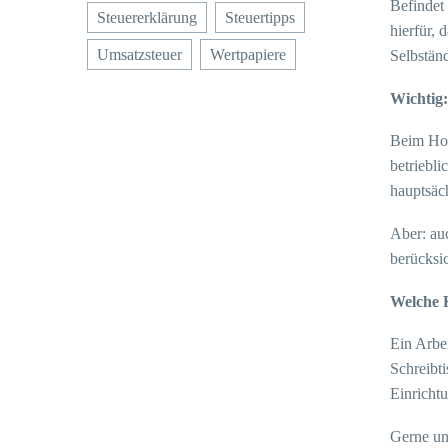
Befindet 
Steuererklärung
Steuertipps
hierfür, 
Umsatzsteuer
Wertpapiere
Selbstän
Wichtig:
Beim Hom
betriebl
hauptsäc
Aber: au
berücksic
Welche K
Ein Arbe
Schreibt
Einricht
Gerne un