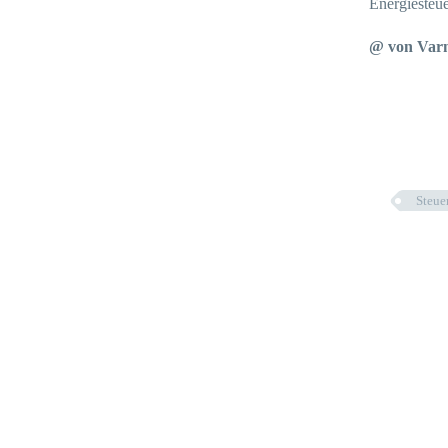
Energiesteue
@ von Varn
Steue