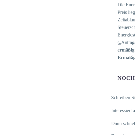
Die Ener
Preis lie
Zeitablau
Steuersc
Energies
(„Antrags
ermäßig
Ermäßig
NOCH
Schreiben S
Interessiert
Dann schnel