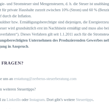
gie- und Stromsteuer sind Mengensteuern, d. h. die Steuer ist unabhäng
gt für private Haushalte zurzeit zwischen 10% (Strom) und 60 % (Benzi
f durch die Inflation.
huldner bzw. Ermäßigungsberechtigte sind diejenigen, die Energieerz
teuer wird grundsätzlich erst im Nachhinein ermäßigt und muss also be
verfahren“). Dieses Verfahren gilt seit 1.1.2011 auch für die Stromste
ungsberechtigten Unternehmen des Produzierenden Gewerbes ne
ung in Anspruch
.
 FRAGEN?
ie uns an
erstattung@zerberus-steuerberatung.com
 an weiteren Steuertipps?
l zu
LinkedIn
oder
Instagram
. Dort gibt’s weitere
Steuertipps
.