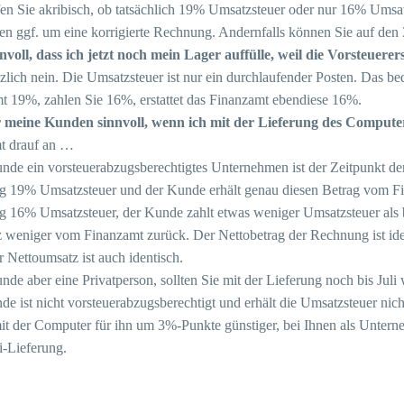
en Sie akribisch, ob tatsächlich 19% Umsatzsteuer oder nur 16% Umsatz
en ggf. um eine korrigierte Rechnung. Andernfalls können Sie auf den 
innvoll, dass ich jetzt noch mein Lager auffülle, weil die Vorsteuere
lich nein. Die Umsatzsteuer ist nur ein durchlaufender Posten. Das bed
t 19%, zahlen Sie 16%, erstattet das Finanzamt ebendiese 16%.
ür meine Kunden sinnvoll, wenn ich mit der Lieferung des Computer
t drauf an …
unde ein vorsteuerabzugsberechtigtes Unternehmen ist der Zeitpunkt der 
 19% Umsatzsteuer und der Kunde erhält genau diesen Betrag vom Fina
 16% Umsatzsteuer, der Kunde zahlt etwas weniger Umsatzsteuer als be
z weniger vom Finanzamt zurück. Der Nettobetrag der Rechnung ist ide
 Nettoumsatz ist auch identisch.
unde aber eine Privatperson, sollten Sie mit der Lieferung noch bis Ju
de ist nicht vorsteuerabzugsberechtigt und erhält die Umsatzsteuer ni
it der Computer für ihn um 3%-Punkte günstiger, bei Ihnen als Untern
i-Lieferung.