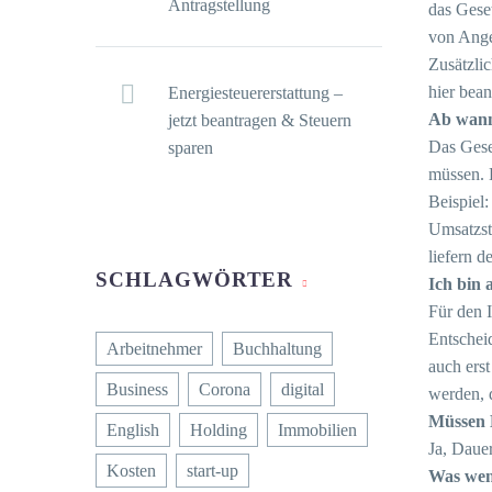
Antragstellung
das Gese
von Ange
Zusätzli
hier bean
Energiesteuererstattung –
Ab wann
jetzt beantragen & Steuern
Das Geset
sparen
müssen. 
Beispiel
Umsatzst
liefern 
SCHLAGWÖRTER
Ich bin 
Für den I
Entscheid
Arbeitnehmer
Buchhaltung
auch ers
Business
Corona
digital
werden, d
Müssen 
English
Holding
Immobilien
Ja, Daue
Kosten
start-up
Was wen