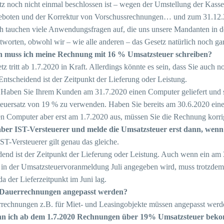
tz noch nicht einmal beschlossen ist – wegen der Umstellung der Kas
boten und der Korrektur von Vorschussrechnungen… und zum 31.12.2
ch tauchen viele Anwendungsfragen auf, die uns unsere Mandanten in d
tworten, obwohl wir – wie alle anderen – das Gesetz natürlich noch ga
 muss ich meine Rechnung mit 16 % Umsatzsteuer schreiben?
z tritt ab 1.7.2020 in Kraft. Allerdings könnte es sein, dass Sie auc
Entscheidend ist der Zeitpunkt der Lieferung oder Leistung.
: Haben Sie Ihrem Kunden am 31.7.2020 einen Computer geliefert und sc
euersatz von 19 % zu verwenden. Haben Sie bereits am 30.6.2020 ein
den Computer aber erst am 1.7.2020 aus, müssen Sie die Rechnung korr
aber IST-Versteuerer und melde die Umsatzsteuer erst dann, wen
ST-Versteuerer gilt genau das gleiche.
end ist der Zeitpunkt der Lieferung oder Leistung. Auch wenn ein am 3
t in der Umsatzsteuervoranmeldung Juli angegeben wird, muss trotzdem
a der Lieferzeitpunkt im Juni lag.
Dauerrechnungen angepasst werden?
rrechnungen z.B. für Miet- und Leasingobjekte müssen angepasst werd
n ich ab dem 1.7.2020 Rechnungen über 19% Umsatzsteuer bek