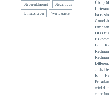
Überprüf
Steuererklärung
Steuertipps
Lieferant
Umsatzsteuer
Wertpapiere
Ist es s
Grundsätz
Finanzam
Ist es f
Es komm
Ist Ihr K
Rechnung
Rechnung
Differen
auch. Der
Ist Ihr K
Privatkun
wird dam
einer Jun