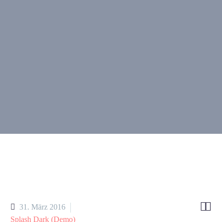


31. März 2016
Splash Dark (Demo)