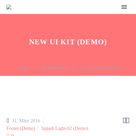
NEW UI KIT (DEMO)
Home
Portfolio Item
New UI Kit (Demo)


31. März 2016
Footer (Demo)
Splash Light-02 (Demo)
0