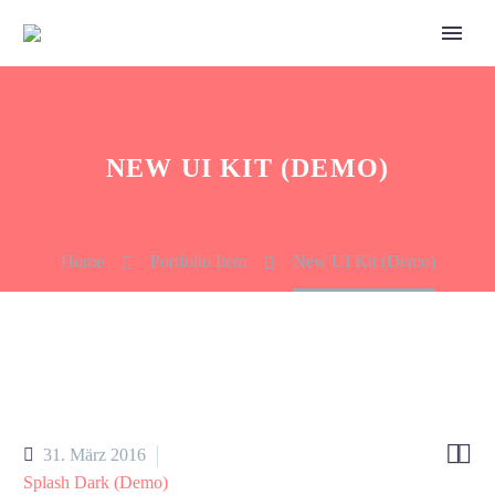
NEW UI KIT (DEMO)
Home
Portfolio Item
New UI Kit (Demo)


31. März 2016
Splash Dark (Demo)